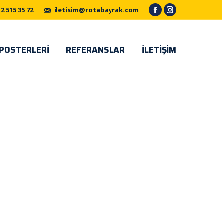
12 515 35 72
iletisim@rotabayrak.com
Facebook
Instagram
POSTERLERİ
REFERANSLAR
İLETİŞİM